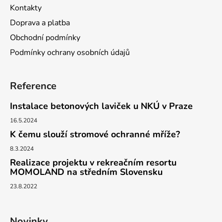
a
Kontakty
t
Doprava a platba
í
Obchodní podmínky
Podmínky ochrany osobních údajů
Reference
Instalace betonových laviček u NKÚ v Praze
16.5.2024
K čemu slouží stromové ochranné mříže?
8.3.2024
Realizace projektu v rekreačním resortu
MOMOLAND na středním Slovensku
23.8.2022
Novinky