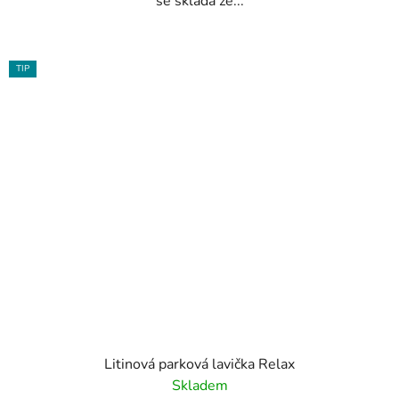
se skládá ze...
TIP
Litinová parková lavička Relax
Skladem