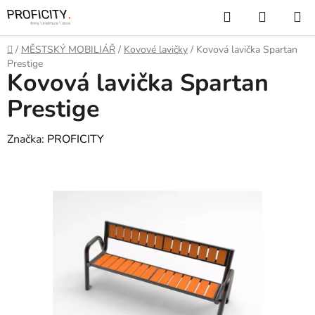
Přejít
Hledat
NÁKUP
na
KOŠÍK
obsah
Domů
/
MĚSTSKÝ MOBILIÁŘ
/
Kovové lavičky
/
Kovová lavička Spartan
Prestige
Kovová lavička Spartan
Prestige
Značka:
PROFICITY