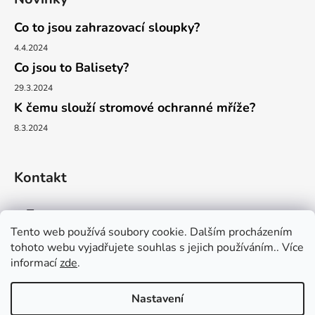
Co to jsou zahrazovací sloupky?
4.4.2024
Co jsou to Balisety?
29.3.2024
K čemu slouží stromové ochranné mříže?
8.3.2024
Kontakt
info
@
proficity.cz
Tento web používá soubory cookie. Dalším procházením
tohoto webu vyjadřujete souhlas s jejich používáním.. Více
+420 731 379 531
informací
zde
.
Nastavení