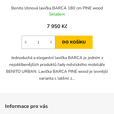
Benito litinová lavička BARCA 180 cm PINE wood
Skladem
7 950 Kč
DO KOŠÍKU
Jednoduchá a elegantní lavička BARCA je jedním z
nejoblíbenějších produktů řady městského mobiliáře
BENITO URBAN. Lavička BARCA PINE wood je levnější
varianta s latěmi z...
Z
á
Informace pro vás
p