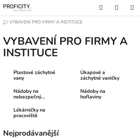
Přejít
Hledat
NÁKUP
na
KOŠÍK
obsah
Domů
/
VYBAVENÍ PRO FIRMY A INSTITUCE
VYBAVENÍ PRO FIRMY A
INSTITUCE
Plastové záchytné
Úkapové a
vany
záchytné vaničky
Nádoby na
Nádoby na
nebezpečný
hořlaviny
odpad
Lékárničky na
pracoviště
Nejprodávanější