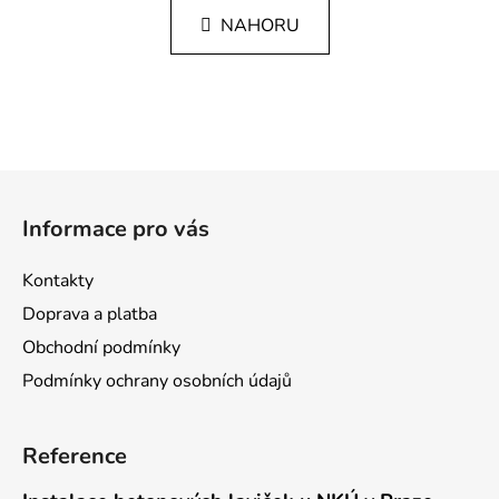
n
l
k
NAHORU
á
o
d
v
a
á
c
n
í
í
p
Z
r
v
á
Informace pro vás
k
p
y
a
v
Kontakty
t
ý
Doprava a platba
í
p
Obchodní podmínky
i
s
Podmínky ochrany osobních údajů
u
Reference