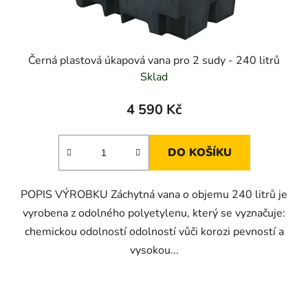
k
t
ů
Černá plastová úkapová vana pro 2 sudy - 240 litrů
Sklad
4 590 Kč
DO KOŠÍKU
POPIS VÝROBKU Záchytná vana o objemu 240 litrů je
vyrobena z odolného polyetylenu, který se vyznačuje:
chemickou odolností odolností vůči korozi pevností a
vysokou...