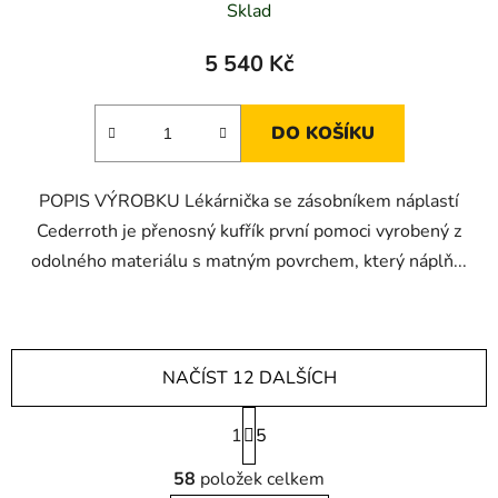
Sklad
5 540 Kč
DO KOŠÍKU
POPIS VÝROBKU Lékárnička se zásobníkem náplastí
Cederroth je přenosný kufřík první pomoci vyrobený z
odolného materiálu s matným povrchem, který náplň...
NAČÍST 12 DALŠÍCH
S
1
t
5
r
O
á
58
položek celkem
v