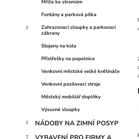
Mříže ke stromům
p
a
Fontány a parková pítka
n
Zahrazovací sloupky a parkovací
e
zábrany
l
Stojany na kola
Přístřešky na popelnice
Venkovní městské velké květináče
Venkovní posilovací stroje
Městský mobiliář doplňky
Výsuvné sloupky
NÁDOBY NA ZIMNÍ POSYP
VYBAVENÍ PRO FIRMY A