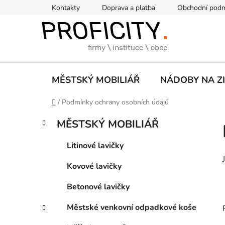
Přejít
Kontakty
Doprava a platba
Obchodní pod
na
obsah
MĚSTSKÝ MOBILIÁŘ
NÁDOBY NA Z
Domů
/
Podmínky ochrany osobních údajů
P
K
Přeskočit
MĚSTSKÝ MOBILIÁŘ
a
kategorie
o
t
s
Litinové lavičky
e
t
g
Kovové lavičky
r
o
a
r
Betonové lavičky
i
n
e
n
Městské venkovní odpadkové koše
í