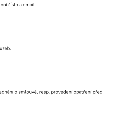
nní číslo a email
lužeb
.
jednání o smlouvě, resp. provedení opatření před