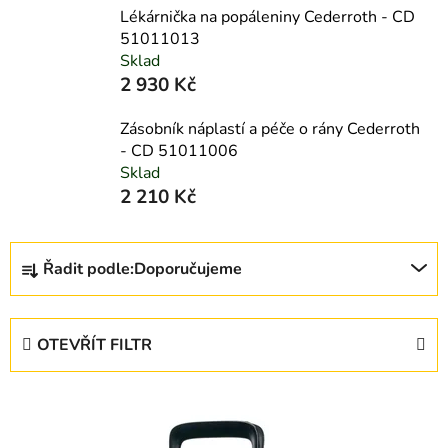
Lékárnička na popáleniny Cederroth - CD
51011013
Sklad
2 930 Kč
Zásobník náplastí a péče o rány Cederroth
- CD 51011006
Sklad
2 210 Kč
Ř
Řadit podle:
Doporučujeme
a
z
e
OTEVŘÍT FILTR
n
í
V
p
ý
r