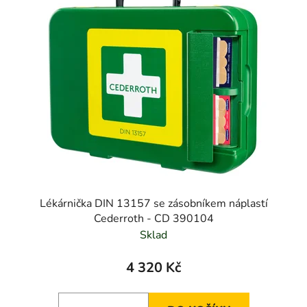
p
o
i
d
s
u
p
k
r
t
o
ů
d
u
k
t
ů
Lékárnička DIN 13157 se zásobníkem náplastí
Cederroth - CD 390104
Sklad
4 320 Kč