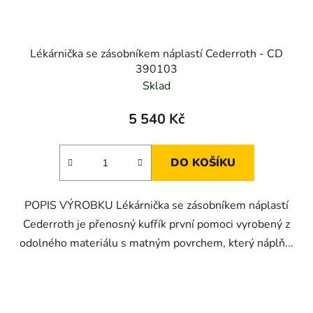
Lékárnička se zásobníkem náplastí Cederroth - CD
390103
Sklad
5 540 Kč
DO KOŠÍKU
POPIS VÝROBKU Lékárnička se zásobníkem náplastí
Cederroth je přenosný kufřík první pomoci vyrobený z
odolného materiálu s matným povrchem, který náplň...