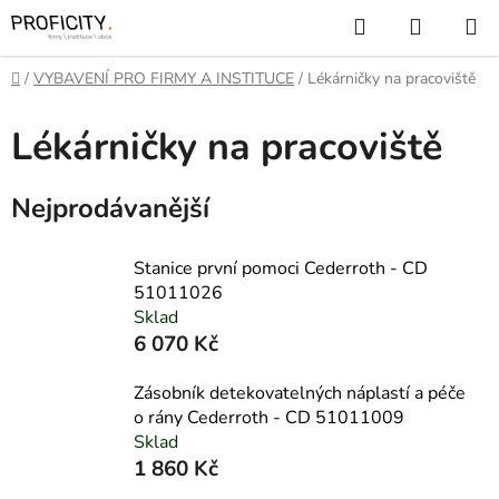
Přejít
Hledat
NÁKUP
na
KOŠÍK
obsah
Domů
/
VYBAVENÍ PRO FIRMY A INSTITUCE
/
Lékárničky na pracoviště
Lékárničky na pracoviště
Nejprodávanější
Stanice první pomoci Cederroth - CD
51011026
Sklad
6 070 Kč
Zásobník detekovatelných náplastí a péče
o rány Cederroth - CD 51011009
Sklad
1 860 Kč