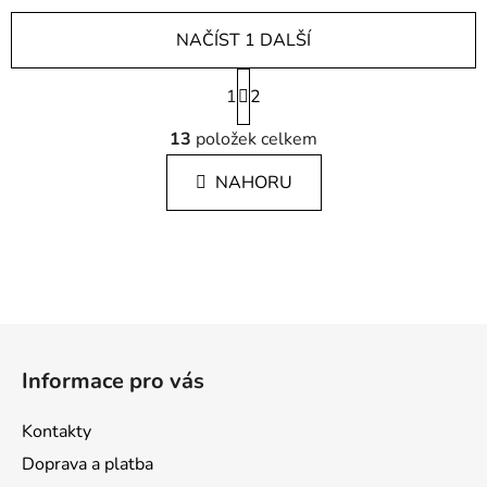
NAČÍST 1 DALŠÍ
S
1
t
2
r
O
á
13
položek celkem
v
n
l
k
NAHORU
á
o
d
v
a
á
c
n
í
í
p
Z
r
v
á
Informace pro vás
k
p
y
a
v
Kontakty
t
ý
Doprava a platba
í
p