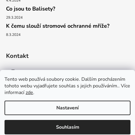
4.4.2024
Co jsou to Balisety?
29.3.2024
K čemu slouží stromové ochranné mříže?
8.3.2024
Kontakt
info
@
proficity.cz
Tento web používá soubory cookie. Dalším procházením
tohoto webu vyjadřujete souhlas s jejich používáním.. Více
+420 731 379 531
informací
zde
.
Nastavení
Vytvořil Shoptet
Souhlasím
Copyright 2026
Proficity. | Partner pro firmy, obce a