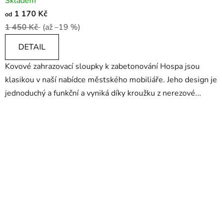
Skladem
1 170 Kč
od
1 450 Kč
(až –19 %)
DETAIL
Kovové zahrazovací sloupky k zabetonování Hospa jsou
klasikou v naší nabídce městského mobiliáře. Jeho design je
jednoduchý a funkční a vyniká díky kroužku z nerezové...