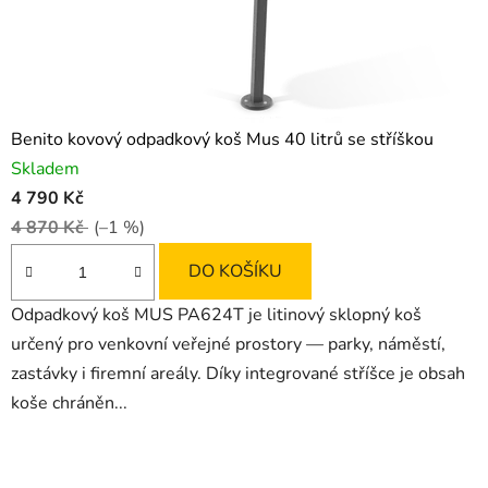
Benito kovový odpadkový koš Mus 40 litrů se stříškou
Skladem
4 790 Kč
4 870 Kč
(–1 %)
DO KOŠÍKU
Odpadkový koš MUS PA624T je litinový sklopný koš
určený pro venkovní veřejné prostory — parky, náměstí,
zastávky i firemní areály. Díky integrované stříšce je obsah
koše chráněn...