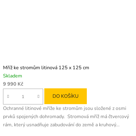
Mříž ke stromům litinová 125 x 125 cm
Skladem
9 990 Kč
DO KOŠÍKU
Ochranné litinové mříže ke stromům jsou složené z osmi
prvků spojených dohromady. Stromová mříž má čtvercový
rám, který usnadňuje zabudování do země a kruhový...