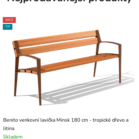
AKCE
AKCE
TIP
Benito venkovní lavička Minsk 180 cm - tropické dřevo a
litina
Skladem