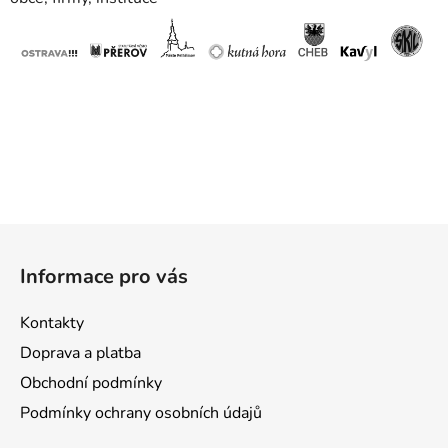
Z
á
Informace pro vás
p
a
Kontakty
t
Doprava a platba
í
Obchodní podmínky
Podmínky ochrany osobních údajů