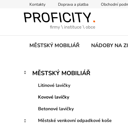
Přejít
Kontakty
Doprava a platba
Obchodní pod
na
obsah
MĚSTSKÝ MOBILIÁŘ
NÁDOBY NA Z
P
K
Přeskočit
MĚSTSKÝ MOBILIÁŘ
a
kategorie
o
t
s
Litinové lavičky
e
t
g
Kovové lavičky
r
o
a
r
Betonové lavičky
i
n
e
n
Městské venkovní odpadkové koše