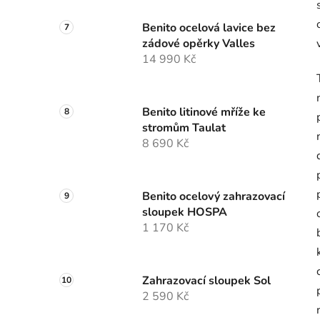
Benito ocelová lavice bez
zádové opěrky Valles
14 990 Kč
Benito litinové mříže ke
stromům Taulat
8 690 Kč
Benito ocelový zahrazovací
sloupek HOSPA
1 170 Kč
Zahrazovací sloupek Sol
2 590 Kč