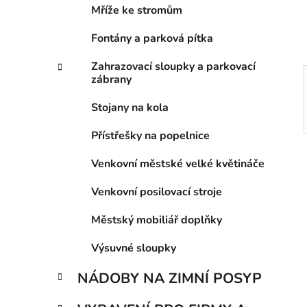
í
Mříže ke stromům
p
a
Fontány a parková pítka
n
Zahrazovací sloupky a parkovací
e
zábrany
l
Stojany na kola
Přístřešky na popelnice
Venkovní městské velké květináče
Venkovní posilovací stroje
Městský mobiliář doplňky
Výsuvné sloupky
NÁDOBY NA ZIMNÍ POSYP