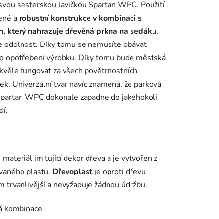
 svou sesterskou lavičkou Spartan WPC. Použití
ené a
robustní konstrukce v kombinaci s
m, který nahrazuje dřevěná prkna na sedáku
,
e odolnost. Díky tomu se nemusíte obávat
o opotřebení výrobku. Díky tomu bude městská
skvěle fungovat za všech povětrnostních
k. Univerzální tvar navíc znamená, že parková
Spartan WPC dokonale zapadne do jakéhokoli
dí.
materiál imitující dekor dřeva a je vytvořen z
vaného plastu.
Dřevoplast
je oproti dřevu
trvanlivější a nevyžaduje žádnou údržbu.
á kombinace