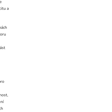
e
citu a
nách
toru
ást
pro
nost,
ení
ch