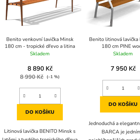
Benito venkovní lavička Minsk
Benito litinová lavič
180 cm - tropické dřevo a litina
180 cm PINE wo
Skladem
Skladem
8 890 Kč
7 950 Kč
8 990 Kč
(–1 %)
DO KOŠÍKU
DO KOŠÍKU
Jednoduchá a elegantní
Litinová lavička BENITO Minsk s
BARCA je jedním
latěmi z tvrdého tropického dřeva