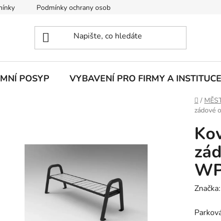
mínky
Podmínky ochrany osobních údajů
IMNÍ POSYP
VYBAVENÍ PRO FIRMY A INSTITUC
Domů
/
MĚST
zádové 
Kov
zád
WP
Značka
Parková