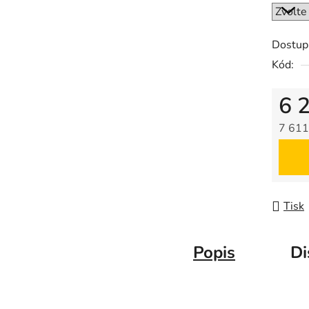
Dostup
Kód:
6 
7 611
Měrná
Tisk
Popis
Di