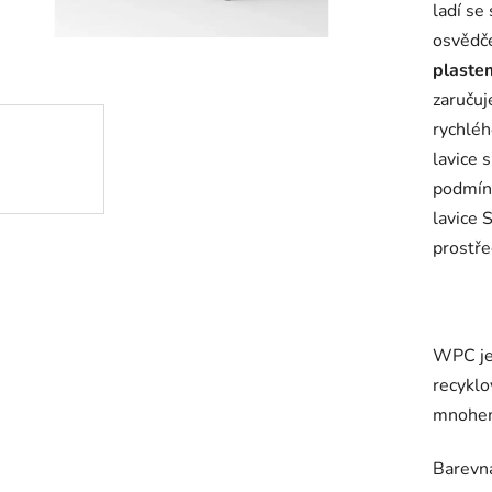
ladí se
osvědč
plaste
zaručuj
rychléh
lavice 
podmíne
lavice 
prostře
WPC je 
recyklo
mnohem 
Barevn