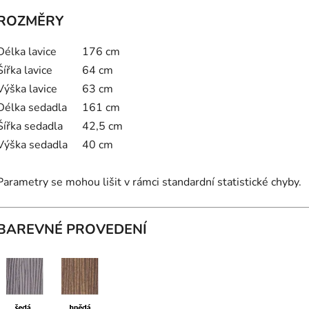
ROZMĚRY
Délka lavice
176 cm
Šířka lavice
64 cm
Výška lavice
63 cm
Délka sedadla
161 cm
Šířka sedadla
42,5 cm
Výška sedadla
40 cm
Parametry se mohou lišit v rámci standardní statistické chyby.
BAREVNÉ PROVEDENÍ