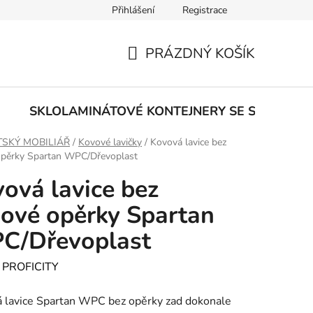
Přihlášení
Registrace
PRÁZDNÝ KOŠÍK
NÁKUPNÍ
KOŠÍK
E
SKLOLAMINÁTOVÉ KONTEJNERY SE SPODNÍM
SKÝ MOBILIÁŘ
/
Kovové lavičky
/
Kovová lavice bez
opěrky Spartan WPC/Dřevoplast
ová lavice bez
ové opěrky Spartan
C/Dřevoplast
:
PROFICITY
 lavice Spartan WPC bez opěrky zad dokonale