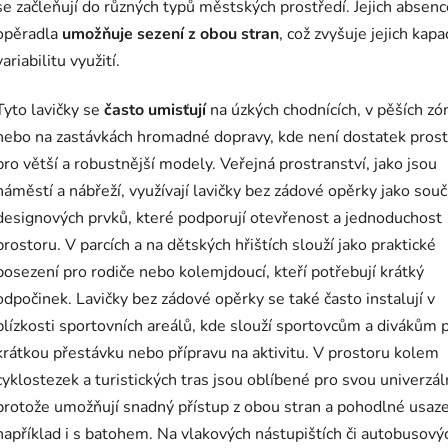
se začleňují do různých typů městských prostředí. Jejich absenc
opěradla
umožňuje sezení z obou stran
, což zvyšuje jejich kapa
variabilitu využití.
Tyto lavičky se
často umisťují
na úzkých chodnících, v pěších zó
nebo na zastávkách hromadné dopravy, kde není dostatek pros
pro větší a robustnější modely. Veřejná prostranství, jako jsou
náměstí a nábřeží, využívají lavičky bez zádové opěrky jako souč
designových prvků, které podporují otevřenost a jednoduchost
prostoru. V parcích a na dětských hřištích slouží jako praktické
posezení pro rodiče nebo kolemjdoucí, kteří potřebují krátký
odpočinek. Lavičky bez zádové opěrky se také často instalují v
blízkosti sportovních areálů, kde slouží sportovcům a divákům 
krátkou přestávku nebo přípravu na aktivitu. V prostoru kolem
cyklostezek a turistických tras jsou oblíbené pro svou univerzál
protože umožňují snadný přístup z obou stran a pohodlné usaz
například i s batohem. Na vlakových nástupištích či autobusový