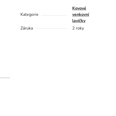
Kovové
Kategorie
venkovní
lavičky
Záruka
2 roky