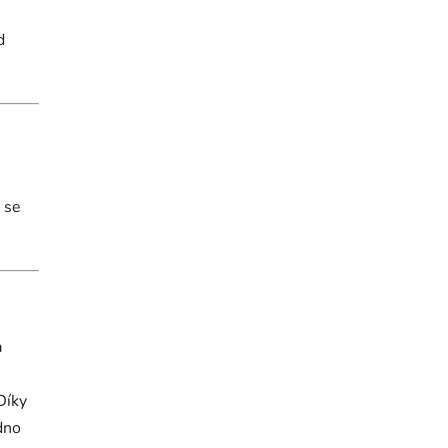
d
 se
a
Díky
dno