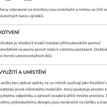
Barvy zobrazené na monitoru jsou orientační a mohou se lišit o
skutečných barev výrobků.
KOTVENÍ
Výrobek je vhodný k trvalé instalaci přišroubováním pomocí
hmoždinek na pevný povrch nebo k volnému postavení. Dodává
ve formě samomontážních dílů.
VYUŽITÍ A UMÍSTĚNÍ
Lavičky bez zádové opěrky se ve městě využívají jako flexibilní 
praktický prvek městského mobiliáře, který poskytuje prostor k
rychlému odpočinku a zároveň nezabírá příliš mnoho prostoru. 
svému jednoduchému designu jsou nenáročné na údržbu a sna