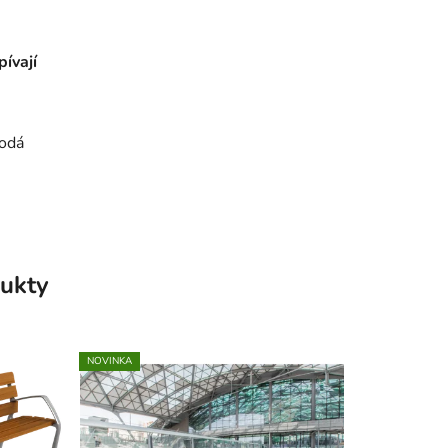
pívají
rodá
ukty
NOVINKA