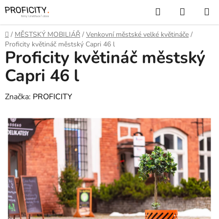
Přejít
Hledat
NÁKUP
na
KOŠÍK
obsah
Domů
/
MĚSTSKÝ MOBILIÁŘ
/
Venkovní městské velké květináče
/
Proficity květináč městský Capri 46 l
Proficity květináč městský
Capri 46 l
Značka:
PROFICITY