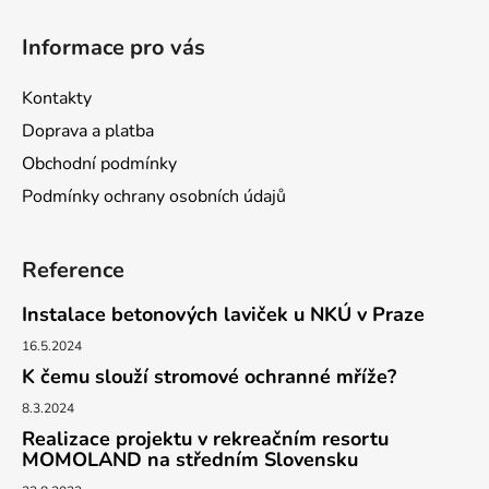
Z
á
Informace pro vás
p
a
Kontakty
t
Doprava a platba
í
Obchodní podmínky
Podmínky ochrany osobních údajů
Reference
Instalace betonových laviček u NKÚ v Praze
16.5.2024
K čemu slouží stromové ochranné mříže?
8.3.2024
Realizace projektu v rekreačním resortu
MOMOLAND na středním Slovensku