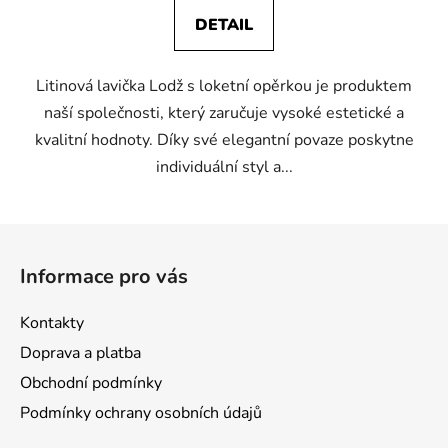
DETAIL
Litinová lavička Lodž s loketní opěrkou je produktem
naší společnosti, který zaručuje vysoké estetické a
kvalitní hodnoty. Díky své elegantní povaze poskytne
individuální styl a...
Z
á
Informace pro vás
p
a
Kontakty
t
Doprava a platba
í
Obchodní podmínky
Podmínky ochrany osobních údajů