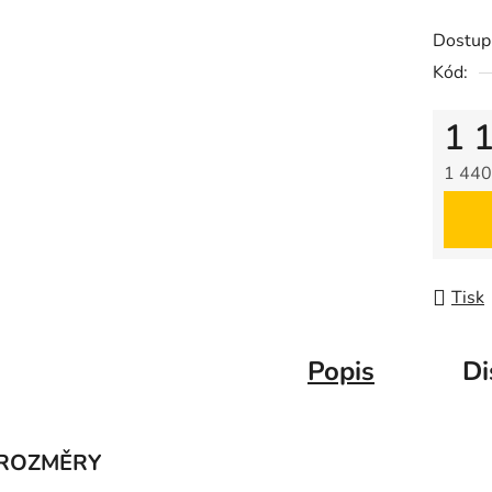
Dostup
Kód:
1 
1 440
Měrná
Tisk
Popis
Di
ROZMĚRY