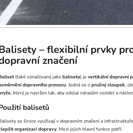
Balisety – flexibilní prvky p
dopravní značení
Baliset
(také označovaný jako
baliseta
) je
vertikální dopravní 
usměrnění dopravního provozu
. Jedná se o
pružný sloupek
, o
pryže
, který je navržen tak, aby odolal nárazům vozidel a násle
Použití balisetů
Balisety se široce využívají v dopravním značení a infrastruktu
zlepšit organizaci dopravy
. Mezi jejich hlavní funkce patří: