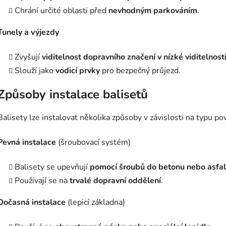
Chrání určité oblasti před
nevhodným parkováním
.
Tunely a výjezdy
Zvyšují
viditelnost dopravního značení v nízké viditelnost
Slouží jako
vodicí prvky
pro bezpečný průjezd.
Způsoby instalace balisetů
Balisety lze instalovat několika způsoby v závislosti na typu p
Pevná instalace
(šroubovací systém)
Balisety se upevňují
pomocí šroubů do betonu nebo asfal
Používají se na
trvalé dopravní oddělení
.
Dočasná instalace
(lepicí základna)