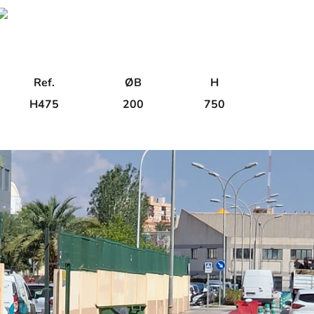
Ref.
ØB
H
H475
200
750