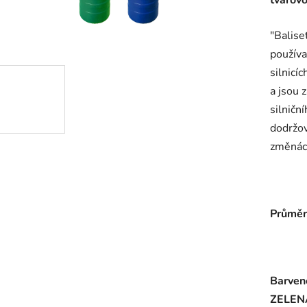
tvarov
"Balise
používa
silnicí
a jsou 
silničn
dodržov
změnách
Průměr
Barven
ZELENÁ