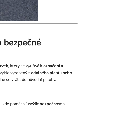
ro bezpečné
prvek
, který se využívá k
označení a
bvykle vyrobený z
odolného plastu nebo
dně se vrátil do původní polohy.
ře, kde pomáhají
zvýšit bezpečnost
a