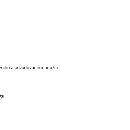
i
.
ovrchu a požadovaném použití:
tu
.