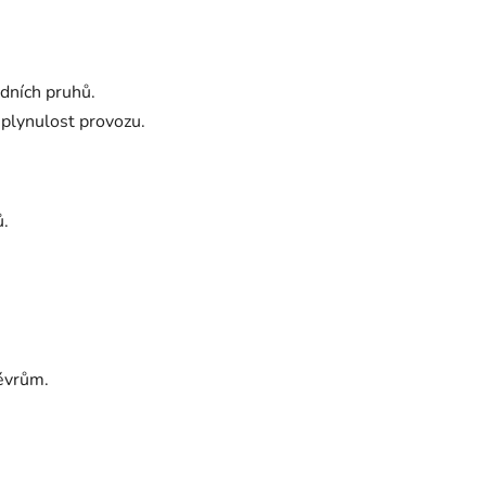
dních pruhů.
 plynulost provozu.
ů.
évrům.