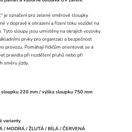
ou paměť a výborně odolává UV záření.
t" je označení pro zelené směrové sloupky
né v dopravě k ohrazení a řízení toku vozidel na
ch. Tyto sloupy jsou umístěny na okrajích vozovky
základními prvky pro organizaci a bezpečnost
ího provozu. Pomáhají řidičům orientovat se a
at pravidla při rozdělení pruhů nebo při
 směru jízdy.
 sloupku 220 mm / výška sloupku 750 mm
é varianty
 / MODRÁ / ŽLUTÁ / BÍLÁ / ČERVENÁ