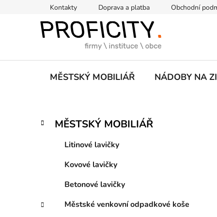
Přejít
Kontakty
Doprava a platba
Obchodní pod
na
obsah
MĚSTSKÝ MOBILIÁŘ
NÁDOBY NA Z
P
K
Přeskočit
MĚSTSKÝ MOBILIÁŘ
a
kategorie
o
t
s
Litinové lavičky
e
t
g
Kovové lavičky
r
o
a
r
Betonové lavičky
i
n
e
n
Městské venkovní odpadkové koše