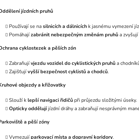
Oddělení jízdních pruhů
Používají se na
silnicích a dálnicích
k jasnému vymezení jíz
Pomáhají
zabránit nebezpečným změnám pruhů
a zvyšují
Ochrana cyklostezek a pěších zón
Zabraňují
vjezdu vozidel do cyklistických pruhů
a chodník
Zajišťují
vyšší bezpečnost cyklistů a chodců
.
Kruhové objezdy a křižovatky
Slouží k
lepší navigaci řidičů
při průjezdu složitými úseky.
Opticky oddělují
jízdní dráhy a zabraňují nesprávným man
Parkoviště a pěší zóny
Vymezují
parkovací místa a dopravní koridory
.