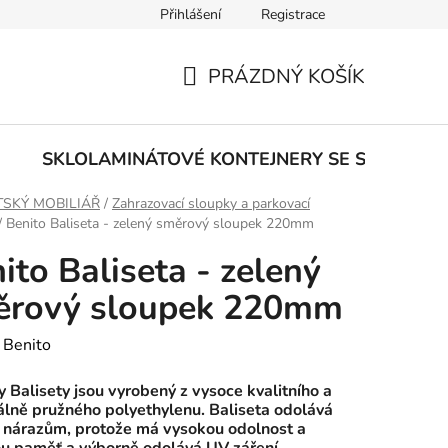
Přihlášení
Registrace
PRÁZDNÝ KOŠÍK
NÁKUPNÍ
KOŠÍK
E
SKLOLAMINÁTOVÉ KONTEJNERY SE SPODNÍM
SKÝ MOBILIÁŘ
/
Zahrazovací sloupky a parkovací
/
Benito Baliseta - zelený směrový sloupek 220mm
ito Baliseta - zelený
ěrový sloupek 220mm
:
Benito
 Balisety jsou vyrobený z vysoce kvalitního a
lně pružného polyethylenu. Baliseta odolává
 nárazům, protože má vysokou odolnost a