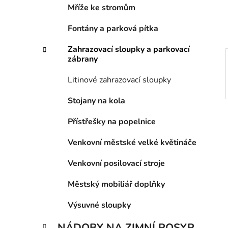
í
Mříže ke stromům
p
a
Fontány a parková pítka
n
Zahrazovací sloupky a parkovací
e
zábrany
l
Litinové zahrazovací sloupky
Stojany na kola
Přístřešky na popelnice
Venkovní městské velké květináče
Venkovní posilovací stroje
Městský mobiliář doplňky
Výsuvné sloupky
NÁDOBY NA ZIMNÍ POSYP