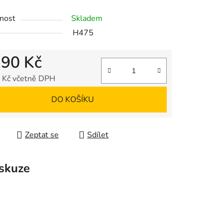
nost
Skladem
H475
190 Kč
 Kč včetně DPH
 cena:
DO KOŠÍKU
Zeptat se
Sdílet
skuze