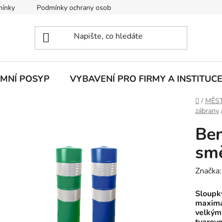
mínky
Podmínky ochrany osobních údajů
IMNÍ POSYP
VYBAVENÍ PRO FIRMY A INSTITUC
Domů
/
MĚST
zábrany
Ben
sm
Značka
Sloupky
maximá
velkým