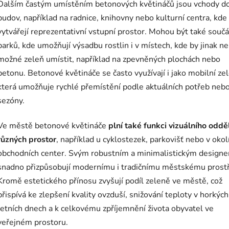
Dalším častým umístěním betonových květináčů jsou vchody d
budov, například na radnice, knihovny nebo kulturní centra, kde
vytvářejí reprezentativní vstupní prostor. Mohou být také součá
parků, kde umožňují výsadbu rostlin i v místech, kde by jinak n
možné zeleň umístit, například na zpevněných plochách nebo
betonu. Betonové květináče se často využívají i jako mobilní zel
která umožňuje rychlé přemístění podle aktuálních potřeb neb
sezóny.
Ve městě betonové květináče
plní také funkci vizuálního oddě
různých prostor
, například u cyklostezek, parkovišť nebo v okol
obchodních center. Svým robustním a minimalistickým design
snadno přizpůsobují modernímu i tradičnímu městskému prostř
Kromě estetického přínosu zvyšují podíl zeleně ve městě, což
přispívá ke zlepšení kvality ovzduší, snižování teploty v horkých
letních dnech a k celkovému zpříjemnění života obyvatel ve
veřejném prostoru.