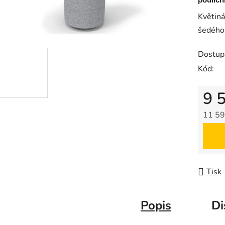
pouličn
Květiná
šedého 
Dostup
Kód:
9 
11 59
Měrná
Tisk
Popis
Di