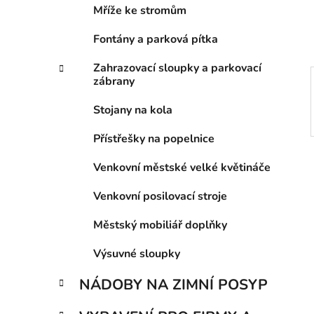
í
Mříže ke stromům
p
a
Fontány a parková pítka
n
Zahrazovací sloupky a parkovací
e
zábrany
l
Stojany na kola
Přístřešky na popelnice
Venkovní městské velké květináče
Venkovní posilovací stroje
Městský mobiliář doplňky
Výsuvné sloupky
NÁDOBY NA ZIMNÍ POSYP