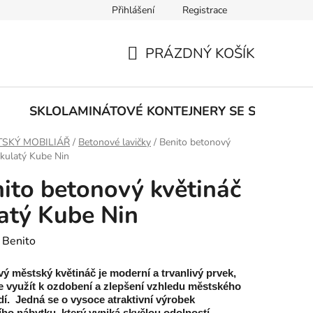
Přihlášení
Registrace
PRÁZDNÝ KOŠÍK
NÁKUPNÍ
KOŠÍK
E
SKLOLAMINÁTOVÉ KONTEJNERY SE SPODNÍM
SKÝ MOBILIÁŘ
/
Betonové lavičky
/
Benito betonový
 kulatý Kube Nin
ito betonový květináč
atý Kube Nin
:
Benito
ý městský květináč je
moderní a trvanlivý prvek
,
ze využít k ozdobení a zlepšení vzhledu městského
dí. Jedná se o vysoce atraktivní výrobek