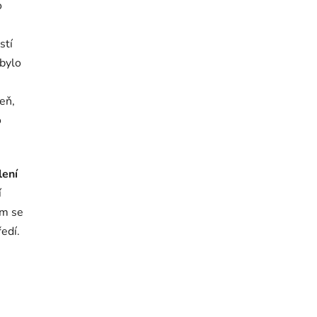
o
stí
ebylo
eň,
o
lení
í
em se
edí.