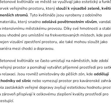
Betonové květináče ve městě se využívají jako estetický a funkč
prvek veřejného prostoru, který
slouží k výsadbě zeleně, květi
menších stromů
. Tyto květináče jsou vyrobeny z odolného
materiálu, který snadno
odolává povětrnostním vlivům
, vanda
a intenzivnímu městskému provozu. Díky své hmotnosti a stabi
jsou vhodné pro umístění na frekventovaných místech, kde posk
nejen vizuální zpestření prostoru, ale také mohou sloužit jako
bariéra mezi chodci a dopravou.
Betonové květináče se často umisťují na náměstích, kde zdobí
veřejný prostor a pomáhají vytvářet příjemné prostředí pro set
a relaxaci. Jsou rovněž umisťovány do pěších zón, kde
oddělují
chodníky od silnic
nebo vymezují prostor pro kavárenské zahrá
Na zastávkách veřejné dopravy zvyšují estetickou hodnotu pros
a zároveň přispívají k celkovému zlepšení kvality prostředí pro
cestující.