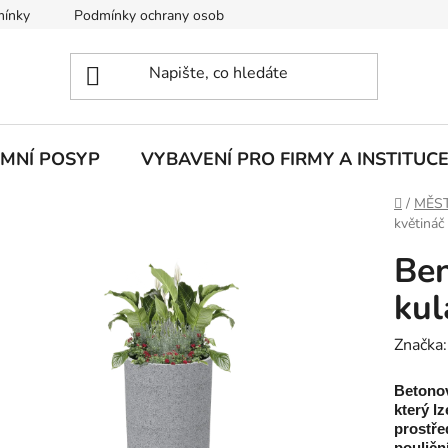
mínky
Podmínky ochrany osobních údajů
IMNÍ POSYP
VYBAVENÍ PRO FIRMY A INSTITUC
Domů
/
MĚST
květináč
Ben
kul
Značka
Betonov
který l
prostře