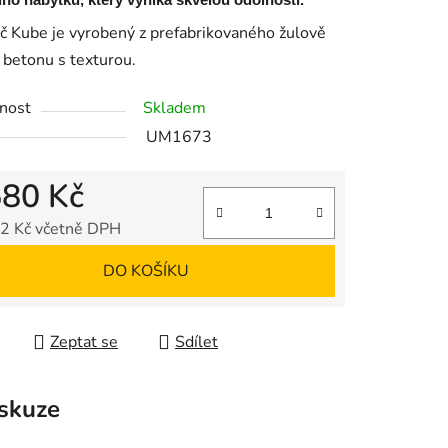
ího nábytku, který vyniká skvělou odolností.
č Kube je vyrobený z prefabrikovaného žulově
betonu s texturou.
nost
Skladem
UM1673
580 Kč
2 Kč včetně DPH
 cena:
DO KOŠÍKU
Zeptat se
Sdílet
skuze