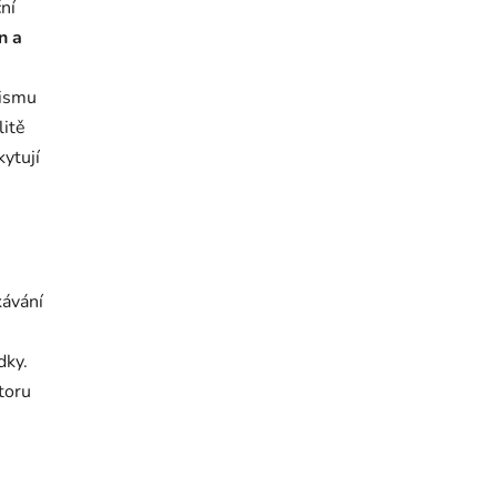
ní
n a
lismu
litě
ytují
kávání
dky.
toru