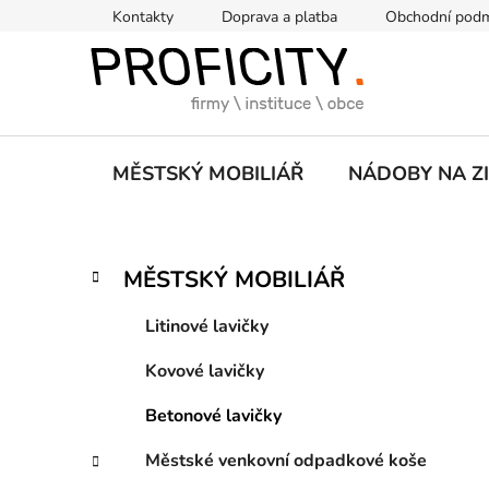
Přejít
Kontakty
Doprava a platba
Obchodní pod
na
obsah
MĚSTSKÝ MOBILIÁŘ
NÁDOBY NA Z
P
K
Přeskočit
MĚSTSKÝ MOBILIÁŘ
a
kategorie
o
t
s
Litinové lavičky
e
t
g
Kovové lavičky
r
o
a
r
Betonové lavičky
i
n
e
n
Městské venkovní odpadkové koše