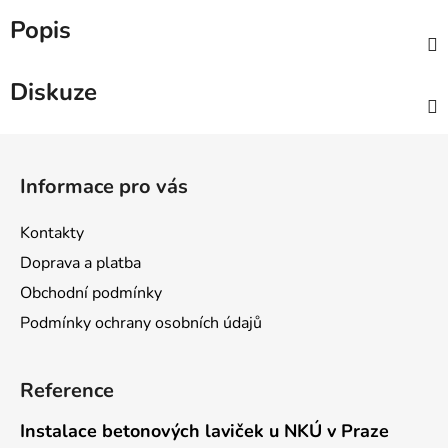
Popis
Diskuze
Z
á
Informace pro vás
p
a
Kontakty
t
Doprava a platba
í
Obchodní podmínky
Podmínky ochrany osobních údajů
Reference
Instalace betonových laviček u NKÚ v Praze