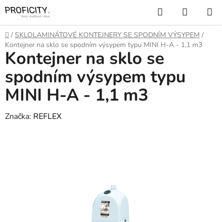
Přejít
Hledat
NÁKUP
na
KOŠÍK
obsah
Domů
/
SKLOLAMINÁTOVÉ KONTEJNERY SE SPODNÍM VÝSYPEM
/
Kontejner na sklo se spodním výsypem typu MINI H-A - 1,1 m3
Kontejner na sklo se
spodním výsypem typu
MINI H-A - 1,1 m3
Značka:
REFLEX