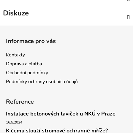
Diskuze
Z
á
Informace pro vás
p
a
Kontakty
t
Doprava a platba
í
Obchodní podmínky
Podmínky ochrany osobních údajů
Reference
Instalace betonových laviček u NKÚ v Praze
16.5.2024
K čemu slouží stromové ochranné mříže?