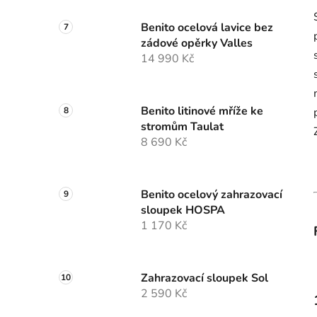
Benito ocelová lavice bez
zádové opěrky Valles
14 990 Kč
Benito litinové mříže ke
stromům Taulat
8 690 Kč
Benito ocelový zahrazovací
sloupek HOSPA
1 170 Kč
Zahrazovací sloupek Sol
2 590 Kč