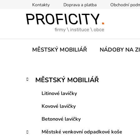
Přejít
Kontakty
Doprava a platba
Obchodní pod
na
obsah
MĚSTSKÝ MOBILIÁŘ
NÁDOBY NA Z
P
K
Přeskočit
MĚSTSKÝ MOBILIÁŘ
a
kategorie
o
t
s
Litinové lavičky
e
t
g
Kovové lavičky
r
o
a
r
Betonové lavičky
i
n
e
n
Městské venkovní odpadkové koše