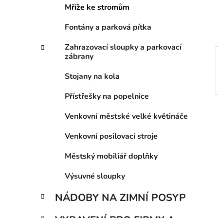
í
Mříže ke stromům
p
a
Fontány a parková pítka
n
Zahrazovací sloupky a parkovací
e
zábrany
l
Stojany na kola
Přístřešky na popelnice
Venkovní městské velké květináče
Venkovní posilovací stroje
Městský mobiliář doplňky
Výsuvné sloupky
NÁDOBY NA ZIMNÍ POSYP