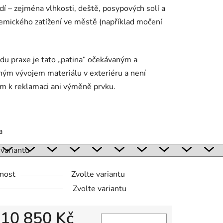
dí – zejména vlhkosti, deště, posypových solí a
emického zatížení ve městě (například močení
du praxe je tato „patina“ očekávaným a
ným vývojem materiálu v exteriéru a není
m k reklamaci ani výměně prvku.
a
nost
Zvolte variantu
Zvolte variantu
d
10 850 Kč