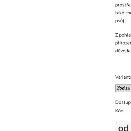
prostře
také ch
psů).
Z pohle
přiroze
důvode
Variant
Dostup
Kód:
o