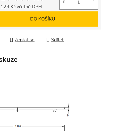
 129 Kč
včetně DPH
 cena:
DO KOŠÍKU
Zeptat se
Sdílet
skuze