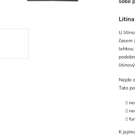
sobě p
Litin
U litin
časem z
lehkou 
podobný
litinov
Nejde o
Tato po
ne
ne
fu
K jejím