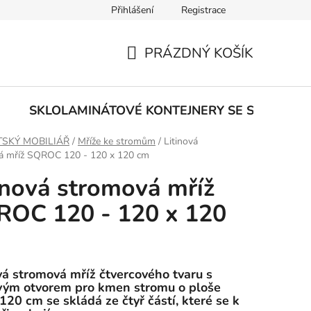
Přihlášení
Registrace
PRÁZDNÝ KOŠÍK
NÁKUPNÍ
KOŠÍK
E
SKLOLAMINÁTOVÉ KONTEJNERY SE SPODNÍM
SKÝ MOBILIÁŘ
/
Mříže ke stromům
/
Litinová
á mříž SQROC 120 - 120 x 120 cm
inová stromová mříž
ROC 120 - 120 x 120
vá stromová mříž čtvercového tvaru s
vým otvorem pro kmen stromu o ploše
120 cm se skládá ze čtyř částí, které se k