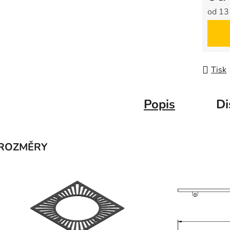
od
13
Měrná
Tisk
Popis
Di
ROZMĚRY