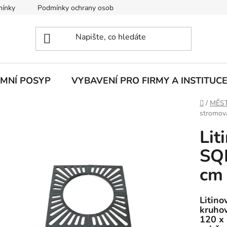
mínky
Podmínky ochrany osobních údajů
IMNÍ POSYP
VYBAVENÍ PRO FIRMY A INSTITUC
Domů
/
MĚST
stromov
Lit
SQ
cm
Litino
kruho
120 x 