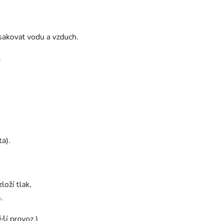
sakovat vodu a vzduch.
.
a).
loží tlak,
.
ěší provoz.)