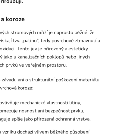
řiroubují.
a a koroze
ových stromových mříží je naprosto běžné, že
ískají tzv. „patinu“, tedy povrchové ztmavnutí a
oxidaci. Tento jev je přirozený a esteticky
 jako u kanalizačních poklopů nebo jiných
ých prvků ve veřejném prostoru.
 závadu ani o strukturální poškození materiálu.
vrchová koroze:
ovlivňuje mechanické vlastnosti litiny,
omezuje nosnost ani bezpečnost prvku,
nguje spíše jako přirozená ochranná vrstva.
u vzniku dochází vlivem běžného působení