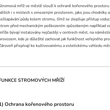
Stromová mříž ve městě slouží k ochraně kořenového prostoru
pěších i v místech s omezeným prostorem, jako jsou chodníky a pě
sešlapávání půdy kolem stromu, čímž se zlepšuje přístup vzduc
strom před mechanickým poškozením způsobeným například voz
mříže bývají instalovány nejčastěji v centrech měst, na náměstí
provozem, kde je důležité zachovat jak funkčnost veřejného pro
Zároveň přispívají ke kultivovanému a estetickému vzhledu mě
FUNKCE STROMOVÝCH MŘÍŽÍ
1)
Ochrana kořenového prostoru