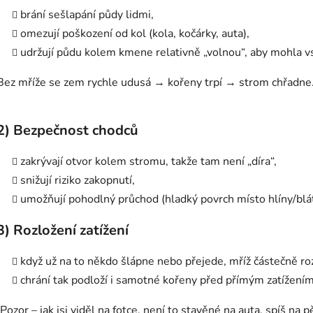
brání sešlapání půdy lidmi,
omezují poškození od kol (kola, kočárky, auta),
udržují půdu kolem kmene relativně „volnou“, aby mohla v
Bez mříže se zem rychle udusá → kořeny trpí → strom chřadne
2)
Bezpečnost chodců
zakrývají otvor kolem stromu, takže tam není „díra“,
snižují riziko zakopnutí,
umožňují pohodlný průchod (hladký povrch místo hlíny/blát
3)
Rozložení zatížení
když už na to někdo šlápne nebo přejede, mříž částečně roz
chrání tak podloží i samotné kořeny před přímým zatížením
(Pozor – jak jsi viděl na fotce, není to stavěné na auta, spíš na p