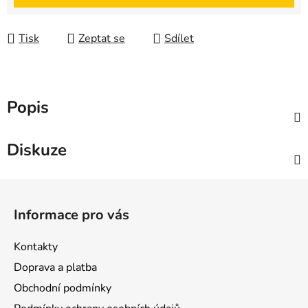
Tisk
Zeptat se
Sdílet
Popis
Diskuze
Z
á
Informace pro vás
p
a
Kontakty
t
Doprava a platba
í
Obchodní podmínky