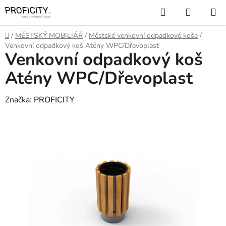
Přejít
Hledat
NÁKUP
na
KOŠÍK
obsah
Domů
/
MĚSTSKÝ MOBILIÁŘ
/
Městské venkovní odpadkové koše
/
Venkovní odpadkový koš Atény WPC/Dřevoplast
Venkovní odpadkový koš
Atény WPC/Dřevoplast
Značka:
PROFICITY