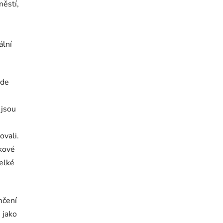
městí,
ální
kde
 jsou
ovali.
dkové
elké
mčení
 jako