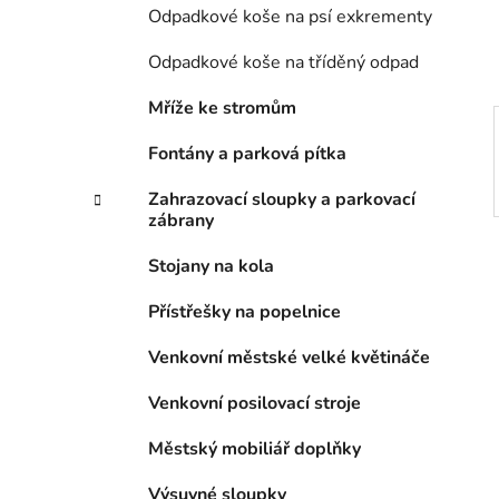
í
Odpadkové koše na psí exkrementy
p
a
Odpadkové koše na tříděný odpad
n
Mříže ke stromům
e
l
Fontány a parková pítka
Zahrazovací sloupky a parkovací
zábrany
Stojany na kola
Přístřešky na popelnice
Venkovní městské velké květináče
Venkovní posilovací stroje
Městský mobiliář doplňky
Výsuvné sloupky