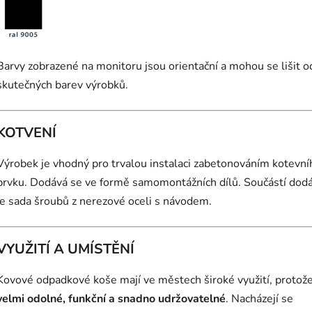
Barvy zobrazené na monitoru jsou orientační a mohou se lišit o
skutečných barev výrobků.
KOTVENÍ
Výrobek je vhodný pro trvalou instalaci zabetonováním kotevní
prvku. Dodává se ve formě samomontážních dílů. Součástí dod
je sada šroubů z nerezové oceli s návodem.
VYUŽITÍ A UMÍSTĚNÍ
Kovové odpadkové koše mají ve městech široké využití, protože
velmi odolné, funkční a snadno udržovatelné
. Nacházejí se