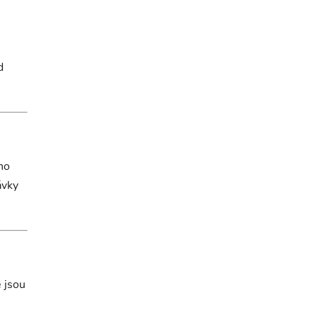
d
ho
ávky
 jsou