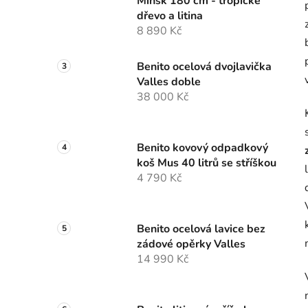
Minsk 180 cm - tropické
dřevo a litina
8 890 Kč
Benito ocelová dvojlavička
Valles doble
38 000 Kč
Benito kovový odpadkový
koš Mus 40 litrů se stříškou
4 790 Kč
Benito ocelová lavice bez
zádové opěrky Valles
14 990 Kč