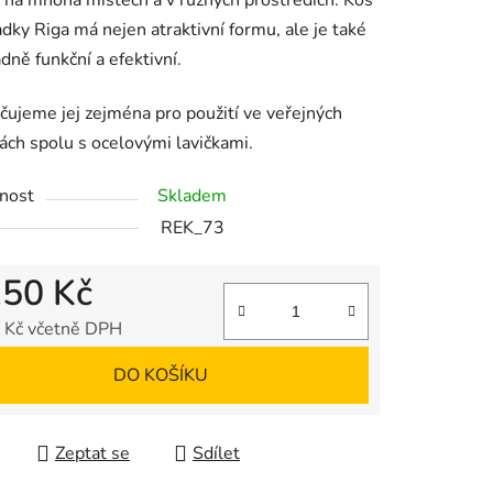
 na mnoha místech a v různých prostředích. Koš
dky Riga má nejen atraktivní formu, ale je také
ně funkční a efektivní.
ujeme jej zejména pro použití ve veřejných
ách spolu s ocelovými lavičkami.
nost
Skladem
REK_73
150 Kč
 Kč včetně DPH
 cena:
DO KOŠÍKU
Zeptat se
Sdílet