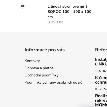
Litinová stromová mříž
SQROC 100 - 100 x 100
cm
8 990 Kč
Z
á
Informace pro vás
Refe
p
a
Insta
Kontakty
t
u NKÚ
Doprava a platba
í
16.5.202
Obchodní podmínky
K čem
ochra
Podmínky ochrany osobních údajů
8.3.2024
Reali
rekre
MOMO