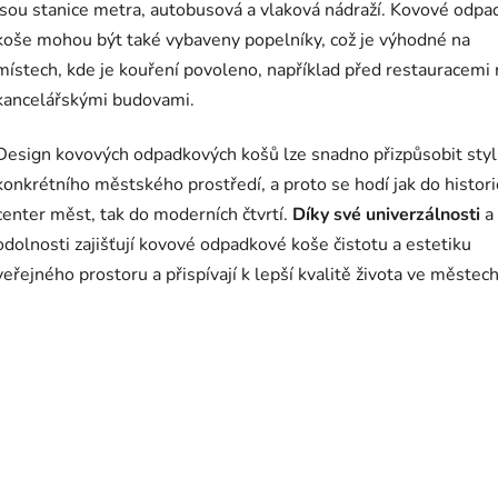
jsou stanice metra, autobusová a vlaková nádraží. Kovové odp
koše mohou být také vybaveny popelníky, což je výhodné na
místech, kde je kouření povoleno, například před restauracemi
kancelářskými budovami.
Design kovových odpadkových košů lze snadno přizpůsobit sty
konkrétního městského prostředí, a proto se hodí jak do histor
center měst, tak do moderních čtvrtí.
Díky své univerzálnosti
a
odolnosti zajišťují kovové odpadkové koše čistotu a estetiku
veřejného prostoru a přispívají k lepší kvalitě života ve městech