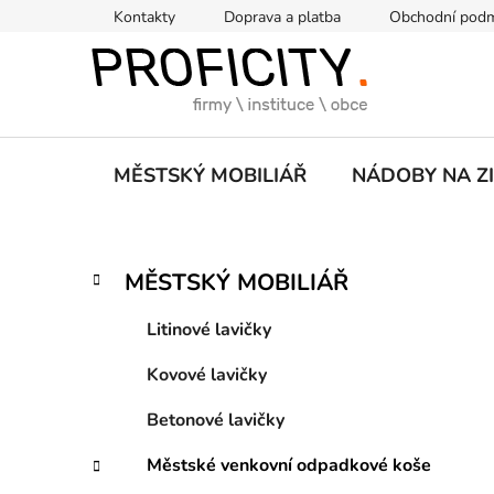
Přejít
Kontakty
Doprava a platba
Obchodní pod
na
obsah
MĚSTSKÝ MOBILIÁŘ
NÁDOBY NA Z
P
K
Přeskočit
MĚSTSKÝ MOBILIÁŘ
a
kategorie
o
t
s
Litinové lavičky
e
t
g
Kovové lavičky
r
o
a
r
Betonové lavičky
i
n
e
n
Městské venkovní odpadkové koše