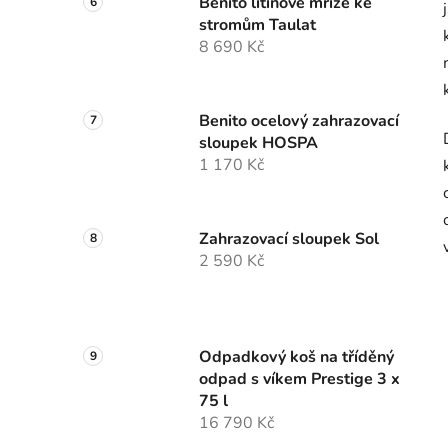
Benito litinové mříže ke
stromům Taulat
8 690 Kč
Benito ocelový zahrazovací
sloupek HOSPA
1 170 Kč
Zahrazovací sloupek Sol
2 590 Kč
Odpadkový koš na tříděný
odpad s víkem Prestige 3 x
75 l
16 790 Kč