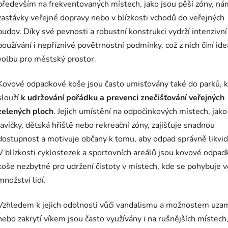
především na frekventovaných místech, jako jsou pěší zóny, ná
zastávky veřejné dopravy nebo v blízkosti vchodů do veřejných
budov. Díky své pevnosti a robustní konstrukci vydrží intenzivní
používání i nepříznivé povětrnostní podmínky, což z nich činí ide
volbu pro městský prostor.
Kovové odpadkové koše jsou často umisťovány také do parků, 
slouží
k udržování pořádku a prevenci znečišťování veřejných
zelených ploch
. Jejich umístění na odpočinkových místech, jako
lavičky, dětská hřiště nebo rekreační zóny, zajišťuje snadnou
dostupnost a motivuje občany k tomu, aby odpad správně likvid
V blízkosti cyklostezek a sportovních areálů jsou kovové odpa
koše nezbytné pro udržení čistoty v místech, kde se pohybuje v
množství lidí.
Vzhledem k jejich odolnosti vůči vandalismu a možnostem uza
nebo zakrytí víkem jsou často využívány i na rušnějších místech,