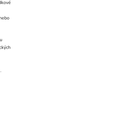
adkové
 nebo
lu
ických
.