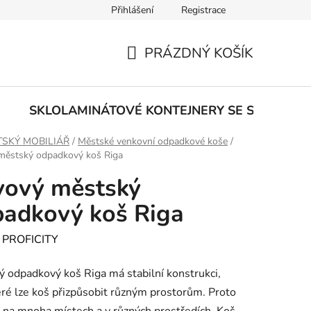
Přihlášení
Registrace
PRÁZDNÝ KOŠÍK
NÁKUPNÍ
KOŠÍK
E
SKLOLAMINÁTOVÉ KONTEJNERY SE SPODNÍM
SKÝ MOBILIÁŘ
/
Městské venkovní odpadkové koše
/
městský odpadkový koš Riga
vový městský
adkový koš Riga
:
PROFICITY
 odpadkový koš Riga má stabilní konstrukci,
eré lze koš přizpůsobit různým prostorům. Proto