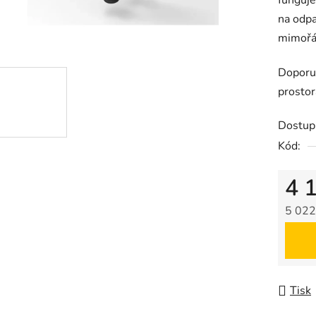
funguje
na odpa
mimořád
Doporuč
prostor
Dostup
Kód:
4 
5 022
Měrná
Tisk