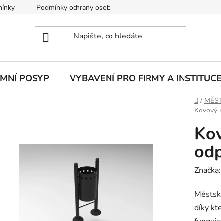
mínky
Podmínky ochrany osobních údajů
IMNÍ POSYP
VYBAVENÍ PRO FIRMY A INSTITUC
Domů
/
MĚST
Kovový 
Ko
odp
Značka
Městský
díky kt