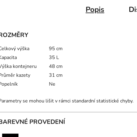
Popis
Di
ROZMĚRY
Celkový výška
95 cm
Kapacita
35 L
Výška kontejneru
48 cm
Průměr kazety
31 cm
Popelník
Ne
Parametry se mohou lišit v rámci standardní statistické chyby.
BAREVNÉ PROVEDENÍ