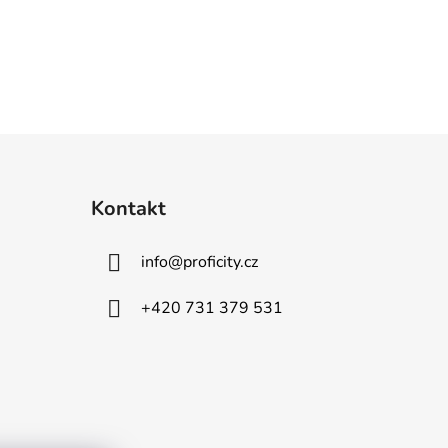
Kontakt
info
@
proficity.cz
+420 731 379 531