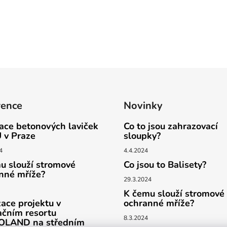
rence
Novinky
lace betonových laviček
Co to jsou zahrazovací
 v Praze
sloupky?
4
4.4.2024
u slouží stromové
Co jsou to Balisety?
nné mříže?
29.3.2024
K čemu slouží stromové
zace projektu v
ochranné mříže?
ačním resortu
8.3.2024
LAND na středním