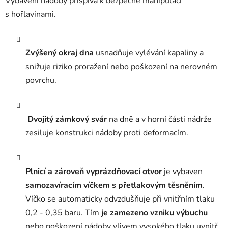
Vybavení nádoby přispívá k bezpečné manipulaci
s hořlavinami.
Zvýšený okraj dna
usnadňuje vylévání kapaliny a
snižuje riziko proražení nebo poškození na nerovném
povrchu.
Dvojitý zámkový svár
na dně a v horní části nádrže
zesiluje konstrukci nádoby proti deformacím.
Plnicí a zároveň vyprázdňovací otvor
je vybaven
samozavíracím víčkem s přetlakovým těsněním
.
Víčko se automaticky odvzdušňuje při vnitřním tlaku
0,2 - 0,35 baru. Tím
je zamezeno vzniku výbuchu
nebo poškození nádoby vlivem vysokého tlaku uvnitř