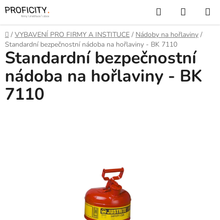
Přejít
Hledat
NÁKUP
na
KOŠÍK
obsah
Domů
/
VYBAVENÍ PRO FIRMY A INSTITUCE
/
Nádoby na hořlaviny
/
Standardní bezpečnostní nádoba na hořlaviny - BK 7110
Standardní bezpečnostní
nádoba na hořlaviny - BK
7110