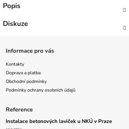
Popis
Diskuze
Z
á
Informace pro vás
p
a
Kontakty
t
Doprava a platba
í
Obchodní podmínky
Podmínky ochrany osobních údajů
Reference
Instalace betonových laviček u NKÚ v Praze