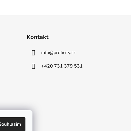
Kontakt
info
@
proficity.cz
+420 731 379 531
Souhlasím