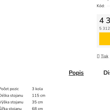
Kód:
4 
5 312
Měrná
Tisk
Popis
Di
Počet pozic
3 kola
Délka stojanu
115 cm
Výška stojanu
35 cm
Šířka stojanu
68 cm