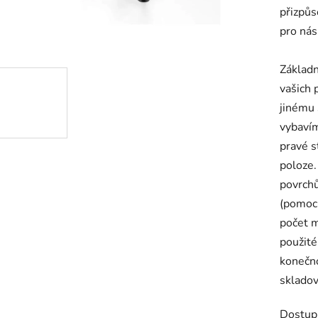
přizpů
pro nás
Základn
vašich 
jinému 
vybaví
pravé s
poloze.
povrch
(pomocí
počet m
použité
konečno
skladov
Dostup