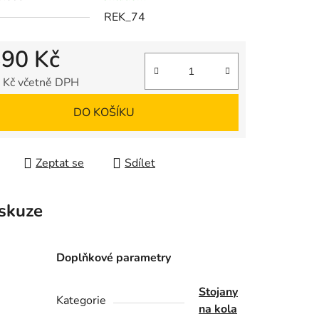
REK_74
390 Kč
 Kč včetně DPH
 cena:
DO KOŠÍKU
Zeptat se
Sdílet
skuze
Doplňkové parametry
Stojany
Kategorie
na kola