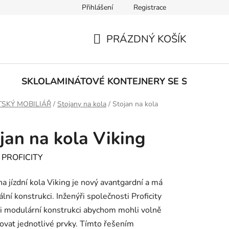
Přihlášení
Registrace
PRÁZDNÝ KOŠÍK
NÁKUPNÍ
KOŠÍK
E
SKLOLAMINÁTOVÉ KONTEJNERY SE SPODNÍM
SKÝ MOBILIÁŘ
/
Stojany na kola
/
Stojan na kola
jan na kola Viking
:
PROFICITY
na jízdní kola Viking je nový avantgardní a má
ální konstrukci. Inženýři společnosti Proficity
li modulární konstrukci abychom mohli volně
vat jednotlivé prvky. Tímto řešením