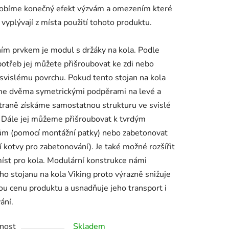
sobíme konečný efekt výzvám a omezením které
 vyplývají z místa použití tohoto produktu.
ím prvkem je modul s držáky na kola. Podle
potřeb jej můžete přišroubovat ke zdi nebo
svislému povrchu. Pokud tento stojan na kola
me dvěma symetrickými podpěrami na levé a
traně získáme samostatnou strukturu ve svislé
 Dále jej můžeme přišroubovat k tvrdým
ům (pomocí montážní patky) nebo zabetonovat
 kotvy pro zabetonování). Je také možné rozšířit
íst pro kola. Modulární konstrukce námi
ho stojanu na kola Viking proto výrazně snižuje
u cenu produktu a usnadňuje jeho transport i
ání.
nost
Skladem