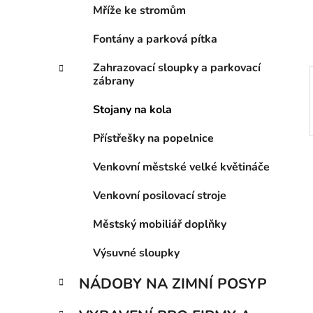
í
Mříže ke stromům
p
a
Fontány a parková pítka
n
Zahrazovací sloupky a parkovací
e
zábrany
l
Stojany na kola
Přístřešky na popelnice
Venkovní městské velké květináče
Venkovní posilovací stroje
Městský mobiliář doplňky
Výsuvné sloupky
NÁDOBY NA ZIMNÍ POSYP