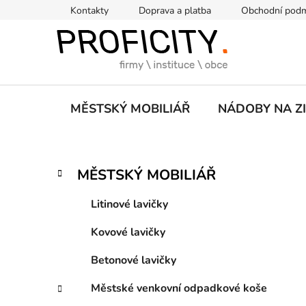
Přejít
Kontakty
Doprava a platba
Obchodní pod
na
obsah
MĚSTSKÝ MOBILIÁŘ
NÁDOBY NA Z
P
K
Přeskočit
MĚSTSKÝ MOBILIÁŘ
a
kategorie
o
t
s
Litinové lavičky
e
t
g
Kovové lavičky
r
o
a
r
Betonové lavičky
i
n
e
n
Městské venkovní odpadkové koše