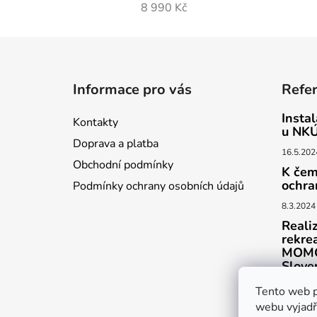
8 990 Kč
Z
á
Informace pro vás
Refe
p
a
Insta
Kontakty
t
u NKÚ
Doprava a platba
í
16.5.202
Obchodní podmínky
K čem
ochra
Podmínky ochrany osobních údajů
8.3.2024
Reali
rekre
MOMO
Slove
23.8.202
Tento web p
webu vyjadřu