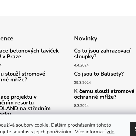
rence
Novinky
lace betonových laviček
Co to jsou zahrazovací
 v Praze
sloupky?
4
4.4.2024
u slouží stromové
Co jsou to Balisety?
nné mříže?
29.3.2024
K čemu slouží stromové
zace projektu v
ochranné mříže?
ačním resortu
8.3.2024
LAND na středním
nsku
2
oužívá soubory cookie. Dalším procházením tohoto
jete souhlas s jejich používáním.. Více informací
zde
.