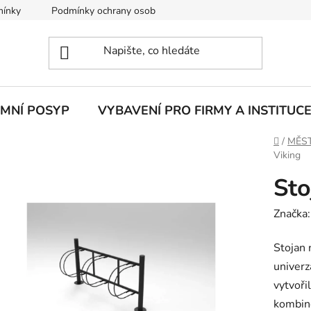
mínky
Podmínky ochrany osobních údajů
IMNÍ POSYP
VYBAVENÍ PRO FIRMY A INSTITUC
Domů
/
MĚST
Viking
Sto
Značka
Stojan 
univerz
vytvoři
kombino